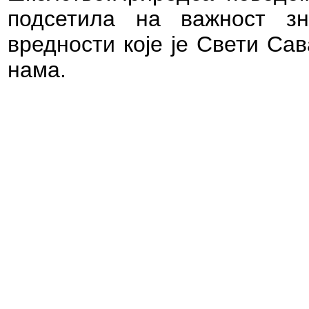
подсетила на важност з
вредности које је Свети Са
нама.