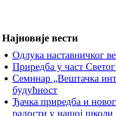
Најновије вести
Oдлука наставничког ве
Приредба у част Светог
Семинар „Вештачка инте
будућност
Ђачка приредба и ново
радости у нашој школи