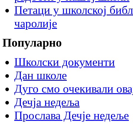
Петаци у школској биб
чаролије
Популарно
Школски документи
Дан школе
Дуго смо очекивали ова
Дечја недеља
Прослава Дечје недеље