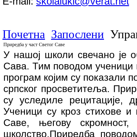
E-mail:
skolalukic@verat.net
Почетна
Запослени
Упра
Приредба у част Светог Саве
У нашој школи свечано је 
Сава. Тим поводом ученици 
програм којим су показали 
српског просветитеља. Прир
су уследиле рецитације, д
Ученици су кроз стихове и 
Саве, његову скромност
школство.Приредба поводом