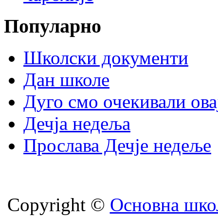
Популарно
Школски документи
Дан школе
Дуго смо очекивали ова
Дечја недеља
Прослава Дечје недеље
Copyright ©
Oсновна шко