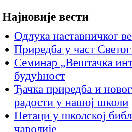
Најновије вести
Oдлука наставничког ве
Приредба у част Светог
Семинар „Вештачка инте
будућност
Ђачка приредба и ново
радости у нашој школи
Петаци у школској биб
чаролије