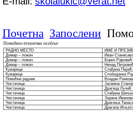
E-mail:
skolalukic@verat.net
Почетна
Запослени
Помо
Помоћно-техничко особље
РАДНО МЕСТО
ИМЕ И ПРЕЗИ
Домар – ложач
Иван Станисав
Домар – ложач
Борко Рајковић
Домар – ложач
Ненад Петрови
Куварица
Слађана Перић
Куварица
Слободанка
Ра
Помоћни радник
Владан Ранков
Чистачица
Јасмина Станој
Чистачица
Драгица Лучић
Чистачица
Слађана Шиљк
Чистачица
Зорана Иванов
Чистачица
Драгиња Танаси
Чистачица
Драгана Игњат