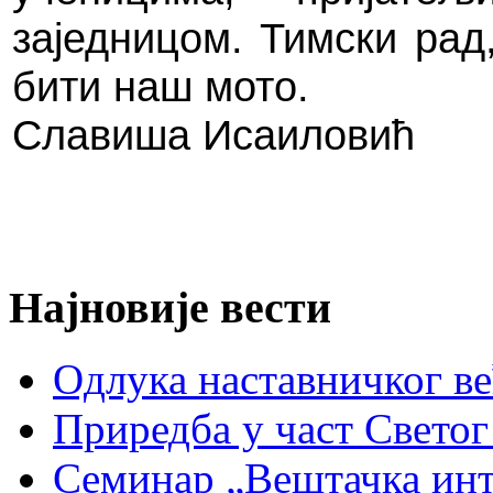
заједницом. Тимски рад
бити наш мото.
Славиша Исаиловић
Најновије вести
Oдлука наставничког ве
Приредба у част Светог
Семинар „Вештачка инте