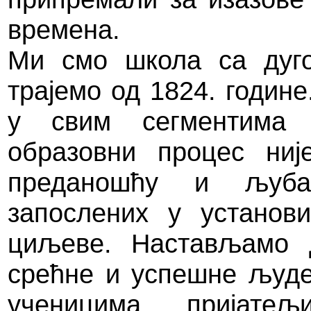
времена.
Ми смо школа са дуго
трајемо од 1824. годин
у свим сегментима 
образовни процес ниј
преданошћу и љуб
запослених у установ
циљеве. Настављамо 
срећне и успешне људ
ученицима, пријат