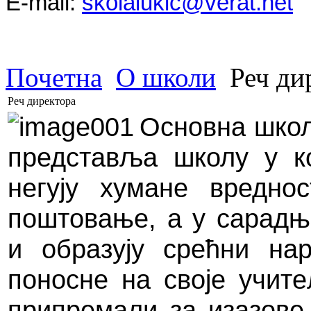
E-mail:
skolalukic@verat.net
Почетна
О школи
Реч ди
Реч директора
Основна школ
представља школу у к
негују хумане вредно
поштовање, а у сарадњ
и образују срећни нар
поносне на своје учите
припремали за изазове