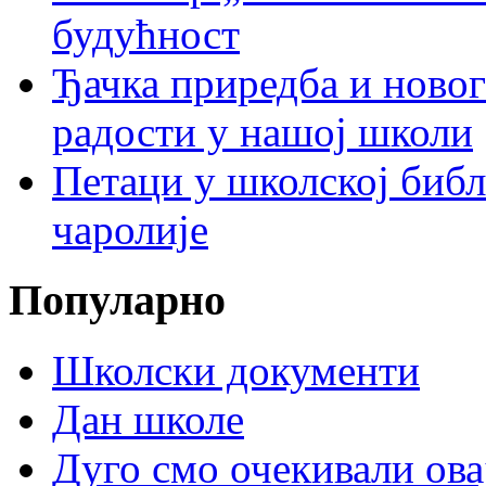
будућност
Ђачка приредба и ново
радости у нашој школи
Петаци у школској биб
чаролије
Популарно
Школски документи
Дан школе
Дуго смо очекивали ова