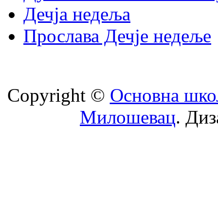
Дечја недеља
Прослава Дечје недеље
Copyright ©
Oсновна шко
Милошевац
. Диз