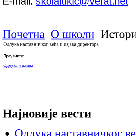
E-mail:
skolalukic@verat.net
Почетна
О школи
Истори
Oдлука наставничког већа и изјава директора
Преузмите:
Одлука и изјава
Најновије вести
Oдлука наставничког ве