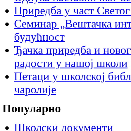
Приредба у част Светог
Семинар „Вештачка инте
будућност
Ђачка приредба и ново
радости у нашој школи
Петаци у школској биб
чаролије
Популарно
Школски документи