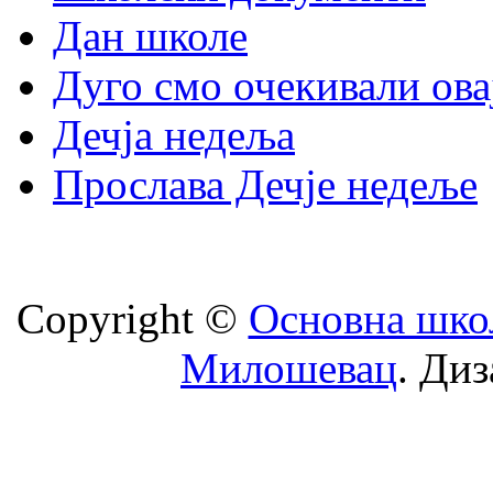
Дан школе
Дуго смо очекивали ова
Дечја недеља
Прослава Дечје недеље
Copyright ©
Oсновна шко
Милошевац
. Диз