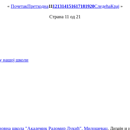
«
Почетак
Претходна
11
12
13
14
15
16
17
18
19
20
Следећа
Крај
»
Страна 11 од 21
у нашој школи
новна школа "Академик Радомир Лукић", Милошевац
. Дизајн и 