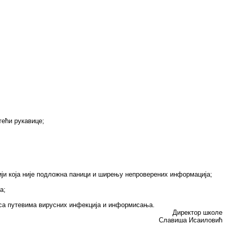
ећи рукавице;
ји која није подложна паници и ширењу непроверених информација;
а;
 са путевима вирусних инфекција и информисања.
Директор школе
Славиша Исаиловић