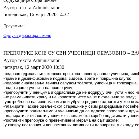
Одлука директора школе
Aутор текста Administrator
понедељак, 16 март 2020 14:32
Преузмите:
Одлука директора школе
ПРЕПОРУКЕ КОЈЕ СУ СВИ УЧЕСНИЦИ ОБРАЗОВНО – В
Aутор текста Administrator
четвртак, 12 март 2020 10:30
-редовно одржавање школског простора: проветравање учионица, чишћ
-прање и дезинфиковање подова, зидова, врата и површина клупа;
-редовно снабдевање течним сапуном тоалета, учионица и трпезарија;
-подстицање ученика на прање руку;
-препоручити ученицима и одраслима да не додирују очи, уста и нос 
-не размењивати храну и не користити исте чаше и флашице за воду;
-употребљене папирне марамице и убрусе родовно одлагати у корпе за
-планирати часове одељенског старешине у свим разредмима посвећен
-препоручити родитељима и ученицима да се одложе прославе и друж
-планирати активности ученичког парламента које ће подстицати учен
-поставити препоруке о превентивним мерама на сајт школе;
-у оквиру наставних и ваннаставних активности планирати, у складу