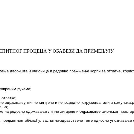
АСПИТНОГ ПРОЦЕЦА У ОБАВЕЗИ ДА ПРИМЕЊУЈУ
ење дворишта и учионица и редовно пражњење корпи за отпатке, корист
неопраним рукама;
 отпатке;
е одржавању личне хигијене и непосредног окружења, али и комуникаци
ења;
ике на редовно одржавање личне хигијене и одржавање школског простор
 са предметном облашћу, васпитно-здравствене теме односно упознавање