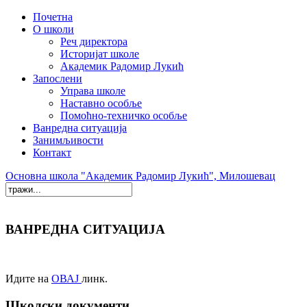
Почетна
О школи
Реч директора
Историјат школе
Академик Радомир Лукић
Запослени
Управа школе
Наставно особље
Помоћно-техничко особље
Ванредна ситуација
Занимљивости
Контакт
Основна школа "Академик Радомир Лукић", Милошевац
ВАНРЕДНА СИТУАЦИЈА
Идите на
ОВАЈ
линк.
Школски документи