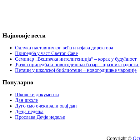
Најновије вести
Oдлука наставничког већа и изјава директора
Приредба у част Светог Саве
Семинар „Вештачка интелигенција“ – корак у будућност
Ђачка приредба и новогодишњи базар – празник радости 
Петаци у школској библиотеци – новогодишње чаролије
Популарно
Школски документи
Дан школе
Дуго смо очекивали овај дан
Дечја недеља
Прослава Дечје недеље
Copyright ©
Oс